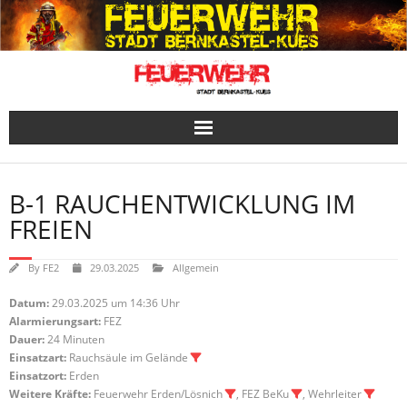
Skip
to
content
B-1 RAUCHENTWICKLUNG IM
FREIEN
By
FE2
29.03.2025
Allgemein
Datum:
29.03.2025 um 14:36 Uhr
Alarmierungsart:
FEZ
Dauer:
24 Minuten
Einsatzart:
Rauchsäule im Gelände
Einsatzort:
Erden
Weitere Kräfte:
Feuerwehr Erden/Lösnich
, FEZ BeKu
, Wehrleiter