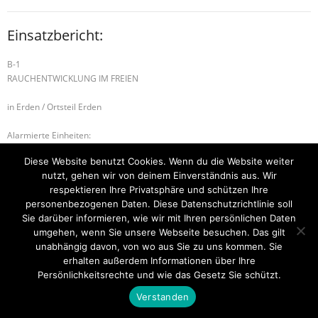
Einsatzbericht:
B-1
RAUCHENTWICKLUNG IM FREIEN
in Erden / Ortsteil Erden
Alarmierte Einheiten:
FEZ-Kues
Diese Website benutzt Cookies. Wenn du die Website weiter
FF-Erden-Lösnich
nutzt, gehen wir von deinem Einverständnis aus. Wir
BeKu WL
respektieren Ihre Privatsphäre und schützen Ihre
personenbezogenen Daten. Diese Datenschutzrichtlinie soll
H-2 VERKERHSUNFALL
B-2 BRANDMELDEANLAGE
Sie darüber informieren, wie wir mit Ihren persönlichen Daten
umgehen, wenn Sie unsere Webseite besuchen. Das gilt
unabhängig davon, von wo aus Sie zu uns kommen. Sie
erhalten außerdem Informationen über Ihre
Startseite
Einsätze
Mitglied werden
Über uns
Bilder
Persönlichkeitsrechte und wie das Gesetz Sie schützt.
Kontakt
Verstanden
Theme by
Think Up Themes Ltd
. Powered by
WordPress
.