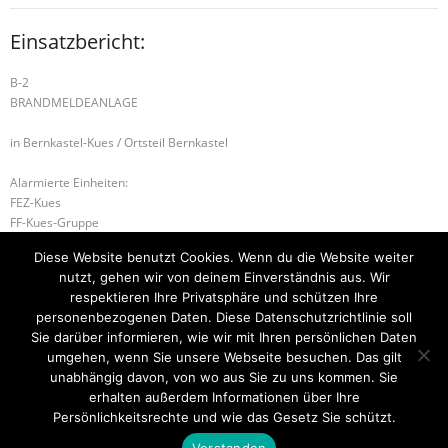
Einsatzbericht:
B-2
BRANDMELDEANLAGE
in Bernkastel-Kues / Ortsteil Bernkastel
Alarmierte Einheiten:
FEZ-Kues
FF-Kues-Gruppe
FF-Bernkastel-Gruppe
Diese Website benutzt Cookies. Wenn du die Website weiter
Führungsstaffel-BeKu
nutzt, gehen wir von deinem Einverständnis aus. Wir
BeKu WL
respektieren Ihre Privatsphäre und schützen Ihre
personenbezogenen Daten. Diese Datenschutzrichtlinie soll
H-1 TIERRETTUNG
B-2 RAUCHWARNMELDER
Sie darüber informieren, wie wir mit Ihren persönlichen Daten
umgehen, wenn Sie unsere Webseite besuchen. Das gilt
unabhängig davon, von wo aus Sie zu uns kommen. Sie
erhalten außerdem Informationen über Ihre
Startseite
Einsätze
Mitglied werden
Über uns
Bilder
Persönlichkeitsrechte und wie das Gesetz Sie schützt.
Kontakt
Verstanden