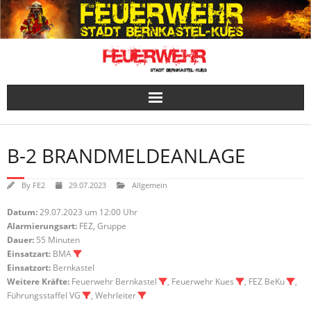
Skip
to
content
B-2 BRANDMELDEANLAGE
By
FE2
29.07.2023
Allgemein
Datum:
29.07.2023 um 12:00 Uhr
Alarmierungsart:
FEZ, Gruppe
Dauer:
55 Minuten
Einsatzart:
BMA
Einsatzort:
Bernkastel
Weitere Kräfte:
Feuerwehr Bernkastel
, Feuerwehr Kues
, FEZ BeKu
,
Führungsstaffel VG
, Wehrleiter