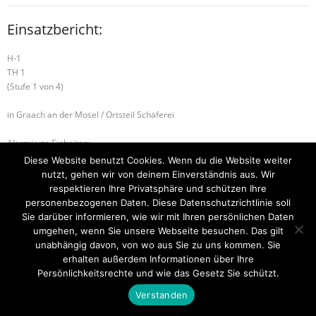
Einsatzbericht:
H-1
TH 1
(Stufe 1 von 4)
in Graach an der Mosel / Ortsteil Schäferei
Alarmierte Einheiten:
FF-Graach-Gruppe
Diese Website benutzt Cookies. Wenn du die Website weiter
nutzt, gehen wir von deinem Einverständnis aus. Wir
B-1 RAUCHENTWICKLUNG IM FREIEN
H-1 Hilfeleistung
respektieren Ihre Privatsphäre und schützen Ihre
personenbezogenen Daten. Diese Datenschutzrichtlinie soll
Sie darüber informieren, wie wir mit Ihren persönlichen Daten
umgehen, wenn Sie unsere Webseite besuchen. Das gilt
unabhängig davon, von wo aus Sie zu uns kommen. Sie
Startseite
Einsätze
Mitglied werden
Über uns
Bilder
Kontakt
erhalten außerdem Informationen über Ihre
Persönlichkeitsrechte und wie das Gesetz Sie schützt.
Theme by
Think Up Themes Ltd
. Powered by
WordPress
.
Verstanden