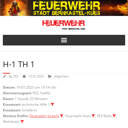
Skip
to
content
H-1 TH 1
By
FE2
19.07.2023
Allgemein
Datum:
19.07.2023 um 19:14 Uhr
Alarmierungsart:
FEZ, Staffel
Dauer:
1 Stunde 23 Minuten
Einsatzart:
technische Hilfe 1
Einsatzort:
Schäferei
Weitere Kräfte:
Feuerwehr Graach
, Feuerwehr Kues
, FEZ BeKu
,
Wehrleiter