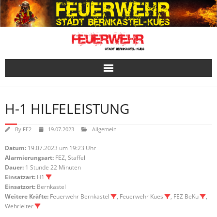
Skip
to
content
H-1 HILFELEISTUNG
By
FE2
19.07.2023
Allgemein
Datum:
19.07.2023 um 19:23 Uhr
Alarmierungsart:
FEZ, Staffel
Dauer:
1 Stunde 22 Minuten
Einsatzart:
H1
Einsatzort:
Bernkastel
Weitere Kräfte:
Feuerwehr Bernkastel
, Feuerwehr Kues
, FEZ BeKu
,
Wehrleiter