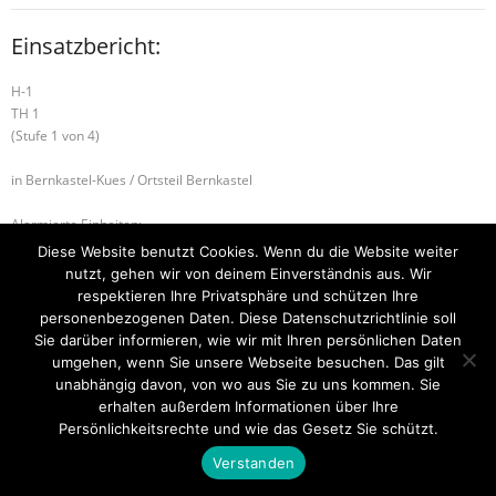
Einsatzbericht:
H-1
TH 1
(Stufe 1 von 4)
in Bernkastel-Kues / Ortsteil Bernkastel
Alarmierte Einheiten:
FF-Kues-Staffel
Diese Website benutzt Cookies. Wenn du die Website weiter
FF-Bernkastel-Gruppe
nutzt, gehen wir von deinem Einverständnis aus. Wir
respektieren Ihre Privatsphäre und schützen Ihre
H-1 TH 1
H-1 TIERRETTUNG
personenbezogenen Daten. Diese Datenschutzrichtlinie soll
Sie darüber informieren, wie wir mit Ihren persönlichen Daten
umgehen, wenn Sie unsere Webseite besuchen. Das gilt
unabhängig davon, von wo aus Sie zu uns kommen. Sie
erhalten außerdem Informationen über Ihre
Startseite
Einsätze
Mitglied werden
Über uns
Bilder
Kontakt
Persönlichkeitsrechte und wie das Gesetz Sie schützt.
Theme by
Think Up Themes Ltd
. Powered by
WordPress
.
Verstanden