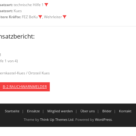
satzart:
technische Hilfe 1
satzort:
Kues
tere Kräfte:
FEZ BeKu
, Wehrleiter
nsatzbericht:
1
ufe 1 von 4)
Bernkastel-Kues / Ortsteil Kues
B-2 RAUCHWARNMELDER
Startseite
Einsätze
Mitglied werden
Über uns
Bilder
Kontakt
Theme by
Think Up Themes Ltd
. Powered by
WordPress
.