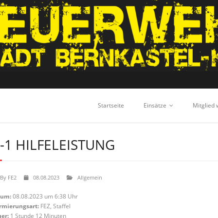
Startseite
Einsätze
Mitglied
-1 HILFELEISTUNG
By
FE2
08.08.2023
Allgemein
tum:
08.08.2023 um 6:38 Uhr
rmierungsart:
FEZ, Staffel
er:
1 Stunde 12 Minuten