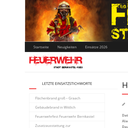
Skip
to
content
Startseite
Neuigkeiten
Einsätze 2026
H
LETZTE EINSATZSTICHWORTE
Flächenbrand groß – Graach
Gebäudebrand in Wittlich
Da
Feuerwehrfest Feuerwehr Bernkastel
Ala
Zusatzausstattung zur
Dau