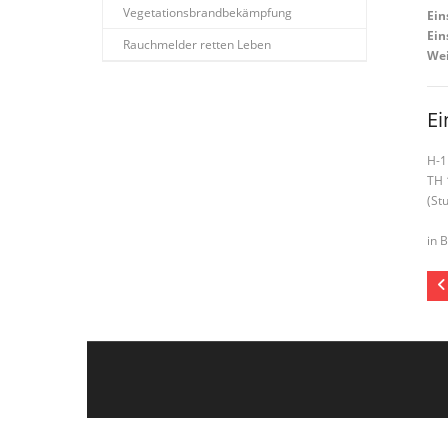
Vegetationsbrandbekämpfung
Ein
Ein
Rauchmelder retten Leben
Wei
Ei
H-1
TH 
(St
in 