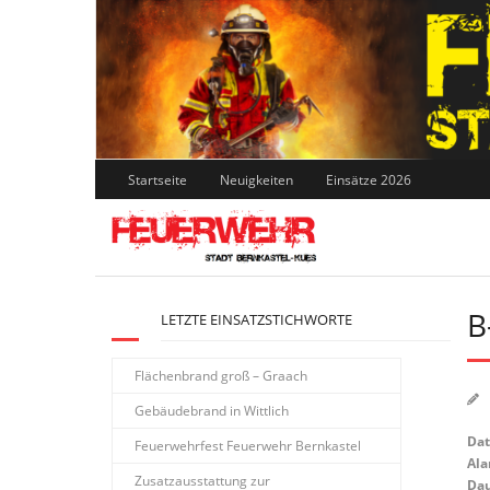
Skip
to
content
Startseite
Neuigkeiten
Einsätze 2026
B
LETZTE EINSATZSTICHWORTE
Flächenbrand groß – Graach
Gebäudebrand in Wittlich
Da
Feuerwehrfest Feuerwehr Bernkastel
Ala
Zusatzausstattung zur
Dau