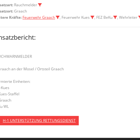
satzart:
Rauchmelder
satzort:
Graach
tere Kräfte:
Feuerwehr Graach
, Feuerwehr Kues
, FEZ BeKu
, Wehrleiter
nsatzbericht:
UCHWARNMELDER
Graach an der Mosel / Ortsteil Graach
rmierte Einheiten:
-Kues
Kues-Staffel
Graach
u WL
H-1 UNTERSTÜTZUNG RETTUNGSDIENST