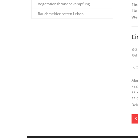
Vegetationsbrandbekämpfung
Ein
Ein
Rauchmelder retten Leben
Wei
Ei
B-2
RA
in 
Ala
FEZ
FF-
FF-
BeK