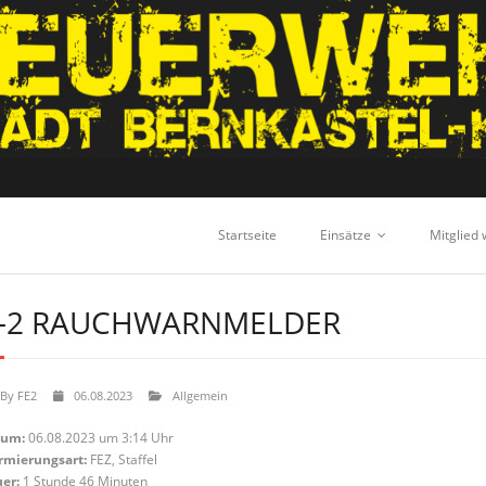
Startseite
Einsätze
Mitglied
-2 RAUCHWARNMELDER
By
FE2
06.08.2023
Allgemein
tum:
06.08.2023 um 3:14 Uhr
rmierungsart:
FEZ, Staffel
er:
1 Stunde 46 Minuten