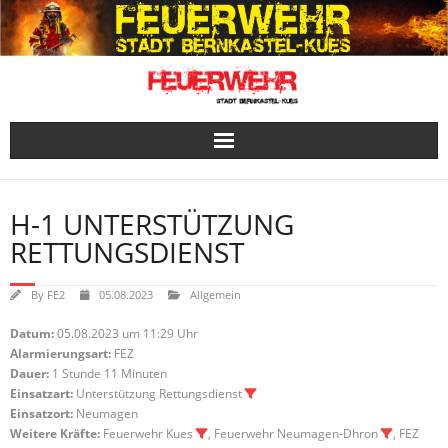
Skip
to
content
H-1 UNTERSTÜTZUNG
RETTUNGSDIENST
By
FE2
05.08.2023
Allgemein
Datum:
05.08.2023 um 11:29 Uhr
Alarmierungsart:
FEZ
Dauer:
1 Stunde 11 Minuten
Einsatzart:
Unterstützung Rettungsdienst
Einsatzort:
Neumagen
Weitere Kräfte:
Feuerwehr Kues
, Feuerwehr Neumagen-Dhron
, FEZ