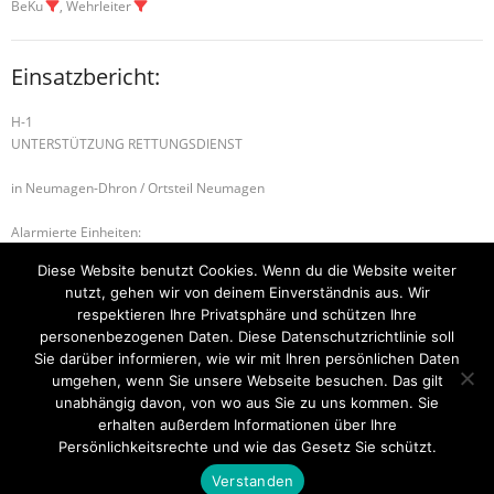
BeKu
, Wehrleiter
Einsatzbericht:
H-1
UNTERSTÜTZUNG RETTUNGSDIENST
in Neumagen-Dhron / Ortsteil Neumagen
Alarmierte Einheiten:
FEZ-Kues
Diese Website benutzt Cookies. Wenn du die Website weiter
FF-Neumagen-Dhron-Gruppe
nutzt, gehen wir von deinem Einverständnis aus. Wir
BeKu WL
respektieren Ihre Privatsphäre und schützen Ihre
personenbezogenen Daten. Diese Datenschutzrichtlinie soll
H-2 TÜR ÖFFNEN DRINGEND
B-2 RAUCHWARNMELDER
Sie darüber informieren, wie wir mit Ihren persönlichen Daten
umgehen, wenn Sie unsere Webseite besuchen. Das gilt
unabhängig davon, von wo aus Sie zu uns kommen. Sie
erhalten außerdem Informationen über Ihre
Startseite
Einsätze
Mitglied werden
Über uns
Bilder
Persönlichkeitsrechte und wie das Gesetz Sie schützt.
Kontakt
Verstanden
Theme by
Think Up Themes Ltd
. Powered by
WordPress
.