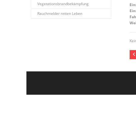
Vegetationsbrandbekämpfung
Ein
Ein
Rauchmelder retten Leben
Fah
Wei
Kei