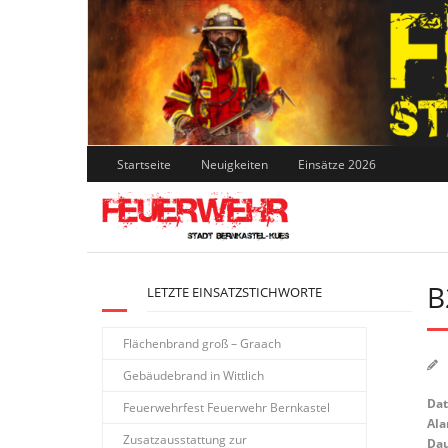
Skip
to
content
Startseite
Neuigkeiten
Einsätze 2026
B
LETZTE EINSATZSTICHWORTE
Flächenbrand groß – Graach
Gebäudebrand in Wittlich
Da
Feuerwehrfest Feuerwehr Bernkastel
Ala
Zusatzausstattung zur
Dau