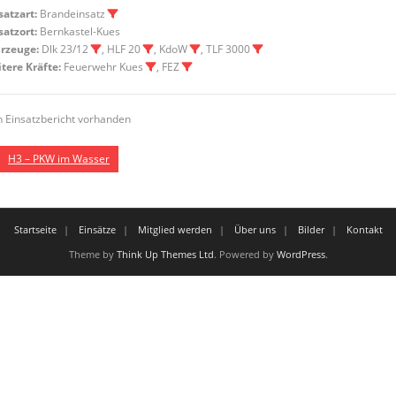
satzart:
Brandeinsatz
satzort:
Bernkastel-Kues
rzeuge:
Dlk 23/12
, HLF 20
, KdoW
, TLF 3000
tere Kräfte:
Feuerwehr Kues
, FEZ
n Einsatzbericht vorhanden
H3 – PKW im Wasser
Startseite
Einsätze
Mitglied werden
Über uns
Bilder
Kontakt
Theme by
Think Up Themes Ltd
. Powered by
WordPress
.