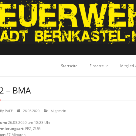
Startseite
Einsätze
Mitglied
2 – BMA
By
PAFE
26.03.2020
Allgemein
tum:
26.03.2020 um 18:23 Uhr
rmierungsart:
FEZ, ZUG
er:
57 Minuten