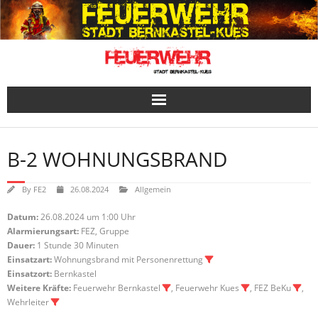
Skip
to
content
B-2 WOHNUNGSBRAND
By
FE2
26.08.2024
Allgemein
Datum:
26.08.2024 um 1:00 Uhr
Alarmierungsart:
FEZ, Gruppe
Dauer:
1 Stunde 30 Minuten
Einsatzart:
Wohnungsbrand mit Personenrettung
Einsatzort:
Bernkastel
Weitere Kräfte:
Feuerwehr Bernkastel
, Feuerwehr Kues
, FEZ BeKu
,
Wehrleiter