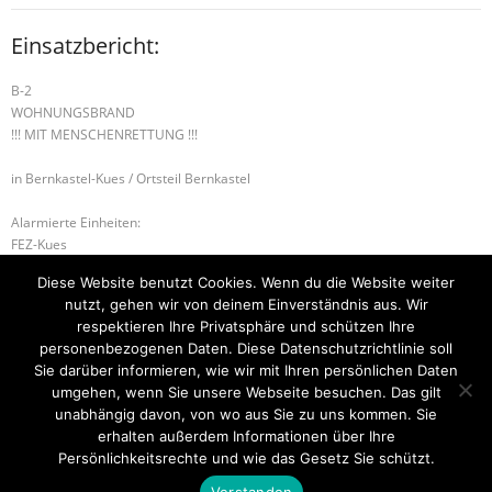
Einsatzbericht:
B-2
WOHNUNGSBRAND
!!! MIT MENSCHENRETTUNG !!!
in Bernkastel-Kues / Ortsteil Bernkastel
Alarmierte Einheiten:
FEZ-Kues
FF-Bernkastel-Gruppe
Diese Website benutzt Cookies. Wenn du die Website weiter
BeKu WL
nutzt, gehen wir von deinem Einverständnis aus. Wir
Kues-Gruppe
respektieren Ihre Privatsphäre und schützen Ihre
personenbezogenen Daten. Diese Datenschutzrichtlinie soll
G-1 ÖLSPUR
G-3 GEFAHRSTOFFAUSTRITT
Sie darüber informieren, wie wir mit Ihren persönlichen Daten
umgehen, wenn Sie unsere Webseite besuchen. Das gilt
unabhängig davon, von wo aus Sie zu uns kommen. Sie
erhalten außerdem Informationen über Ihre
Startseite
Einsätze
Mitglied werden
Über uns
Bilder
Persönlichkeitsrechte und wie das Gesetz Sie schützt.
Kontakt
Verstanden