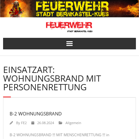
Skip
to
content
EINSATZART:
WOHNUNGSBRAND MIT
PERSONENRETTUNG
B-2 WOHNUNGSBRAND
By
FE2
26.08.2024
Allgemein
B-2 WOHNUNGSBRAND !!! MIT MENSCHENRETTUNG !!! in