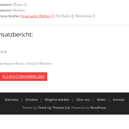
satzart:
Ölspur
satzort:
Wehlen
tere Kräfte:
Feuerwehr Wehlen
, FEZ BeKu
, Wehrleiter
nsatzbericht:
SPUR
Bernkastel-Kues / Ortsteil Wehlen
B-2 RAUCHWARNMELDER
Startseite
Einsätze
Mitglied werden
Über uns
Bilder
Kontakt
Theme by
Think Up Themes Ltd
. Powered by
WordPress
.