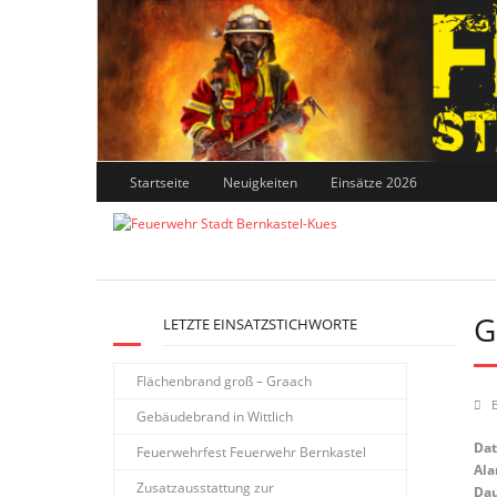
Skip
to
content
Startseite
Neuigkeiten
Einsätze 2026
G
LETZTE EINSATZSTICHWORTE
Flächenbrand groß – Graach
Gebäudebrand in Wittlich
Da
Feuerwehrfest Feuerwehr Bernkastel
Ala
Zusatzausstattung zur
Dau