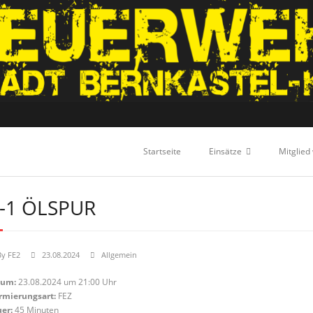
Startseite
Einsätze
Mitglied
-1 ÖLSPUR
By
FE2
23.08.2024
Allgemein
tum:
23.08.2024 um 21:00 Uhr
rmierungsart:
FEZ
er:
45 Minuten