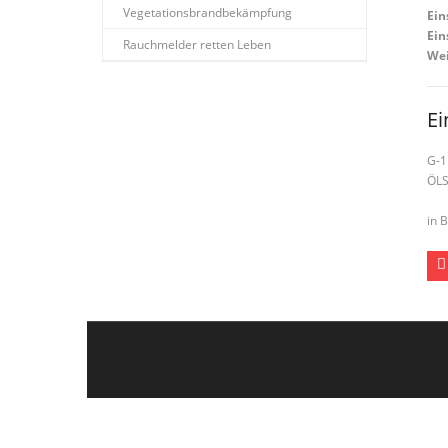
Vegetationsbrandbekämpfung
Ein
Ein
Rauchmelder retten Leben
Wei
Ei
G-1
ÖL
in 