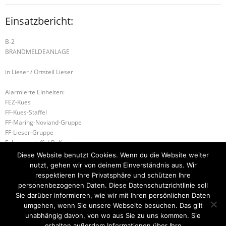
Einsatzbericht:
B-2
BRANDMELDEANLAGE
in Lieser / Ortsteil Lieser
Alarmierte Einheiten:
FEZ-Kues
FF-Kues-Staffel
FF-Maring-Noviand-Gruppe
FF-Lieser-Gruppe
Führungsstaffel-BeKu
BeKu WL
Diese Website benutzt Cookies. Wenn du die Website weiter
nutzt, gehen wir von deinem Einverständnis aus. Wir
H-1 UNTERSTÜTZUNG RD
respektieren Ihre Privatsphäre und schützen Ihre
personenbezogenen Daten. Diese Datenschutzrichtlinie soll
B-1 RAUCHENTWICKLUNG IM FREIEN
Sie darüber informieren, wie wir mit Ihren persönlichen Daten
umgehen, wenn Sie unsere Webseite besuchen. Das gilt
unabhängig davon, von wo aus Sie zu uns kommen. Sie
erhalten außerdem Informationen über Ihre