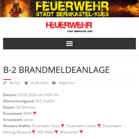
Skip
to
content
B-2 BRANDMELDEANLAGE
By
FE2
25.06.2026
Allgemein
Datum:
25.06.2026 um 9:04 Uhr
Alarmierungsart:
FEZ, Staffel
Dauer:
56 Minuten
Einsatzart:
BMA
Einsatzort:
Lieser
Weitere Kräfte:
Feuerwehr Kues
, Feuerwehr Lieser
, Feuerwehr
Maring-Noviand
, FEZ BeKu
, Wehrleiter