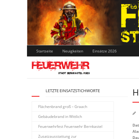
Skip
to
content
Startseite
Neuigkeiten
Einsätze 2026
H
LETZTE EINSATZSTICHWORTE
Flächenbrand groß – Graach
Gebäudebrand in Wittlich
Da
Feuerwehrfest Feuerwehr Bernkastel
Ala
Zusatzausstattung zur
Dau