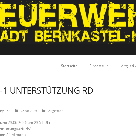
Startseite
Einsätze
Mitglied
-1 UNTERSTÜTZUNG RD
By
FE2
23.06.2026
Allgemein
tum:
23.06.2026 um 23:51 Uhr
rmierungsart:
FEZ
er:
54 Minuten