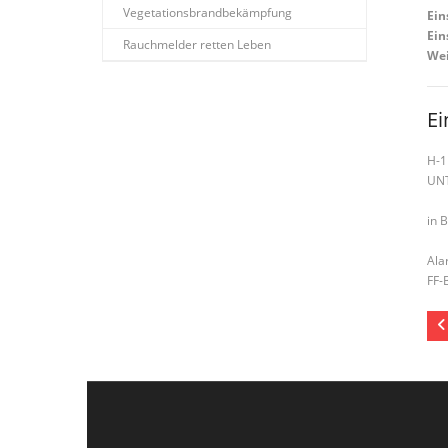
Vegetationsbrandbekämpfung
Ein
Ein
Rauchmelder retten Leben
Wei
Ei
H-1
UN
in 
Ala
FF-