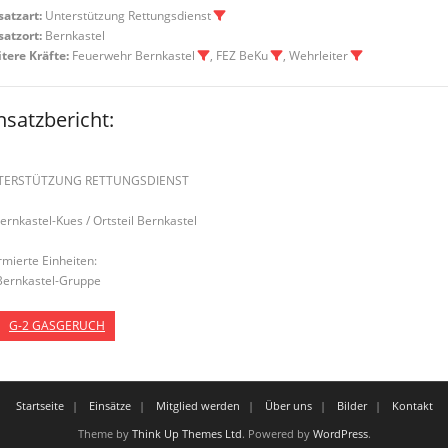
satzart:
Unterstützung Rettungsdienst
satzort:
Bernkastel
tere Kräfte:
Feuerwehr Bernkastel
, FEZ BeKu
, Wehrleiter
nsatzbericht:
TERSTÜTZUNG RETTUNGSDIENST
Bernkastel-Kues / Ortsteil Bernkastel
rmierte Einheiten:
Bernkastel-Gruppe
G-2 GASGERUCH
Startseite
Einsätze
Mitglied werden
Über uns
Bilder
Kontakt
Theme by
Think Up Themes Ltd
. Powered by
WordPress
.