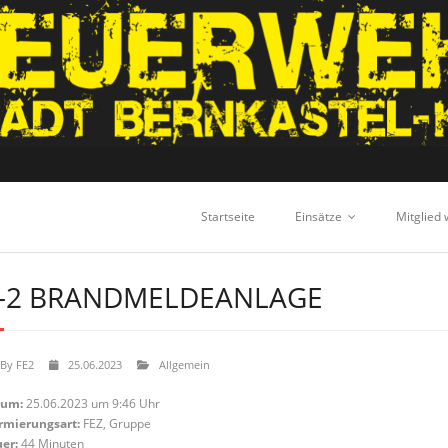
Startseite
Einsätze
Mitglied
-2 BRANDMELDEANLAGE
By
FE2
25.06.2023
Allgemein
tum:
25.06.2023 um 9:46 Uhr
rmierungsart:
FEZ, Gruppe
er:
44 Minuten