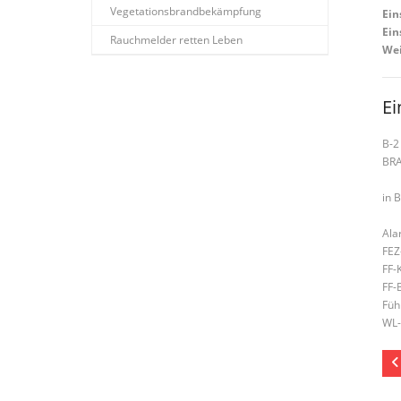
Vegetationsbrandbekämpfung
Ein
Ein
Rauchmelder retten Leben
Wei
Ei
B-2
BR
in 
Ala
FEZ
FF-
FF-
Füh
WL-