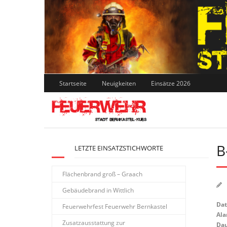
Skip
to
content
Startseite
Neuigkeiten
Einsätze 2026
B
LETZTE EINSATZSTICHWORTE
Flächenbrand groß – Graach
Gebäudebrand in Wittlich
Da
Feuerwehrfest Feuerwehr Bernkastel
Ala
Zusatzausstattung zur
Dau