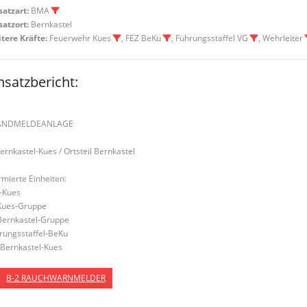
satzart:
BMA
satzort:
Bernkastel
tere Kräfte:
Feuerwehr Kues
, FEZ BeKu
, Führungsstaffel VG
, Wehrleiter
nsatzbericht:
ANDMELDEANLAGE
Bernkastel-Kues / Ortsteil Bernkastel
rmierte Einheiten:
-Kues
Kues-Gruppe
Bernkastel-Gruppe
rungsstaffel-BeKu
Bernkastel-Kues
B-2 RAUCHWARNMELDER