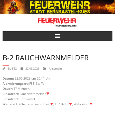
Skip
to
content
B-2 RAUCHWARNMELDER
By
FE2
22.06.2023
Allgemein
Datum:
22.06.2023 um 20:11 Uhr
Alarmierungsart:
FEZ, Staffel
Dauer:
47 Minuten
Einsatzart:
Rauchwarnmelder
Einsatzort:
Bernkastel
Weitere Kräfte:
Feuerwehr Kues
, FEZ BeKu
, Wehrleiter