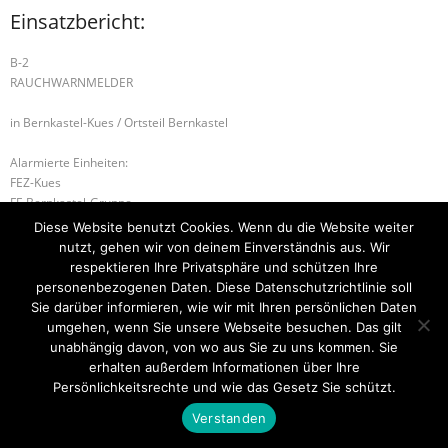
Einsatzbericht:
B-2
RAUCHWARNMELDER
in Bernkastel-Kues / Ortsteil Bernkastel
Alarmierte Einheiten:
FEZ-Kues
FF-Bernkastel-Gruppe
WL-Bernkastel-Kues
Diese Website benutzt Cookies. Wenn du die Website weiter
nutzt, gehen wir von deinem Einverständnis aus. Wir
U-1 ABGEBROCHENER AST
B-2 BRANDMELDEANLAGE
respektieren Ihre Privatsphäre und schützen Ihre
personenbezogenen Daten. Diese Datenschutzrichtlinie soll
Sie darüber informieren, wie wir mit Ihren persönlichen Daten
umgehen, wenn Sie unsere Webseite besuchen. Das gilt
unabhängig davon, von wo aus Sie zu uns kommen. Sie
Startseite
Einsätze
Mitglied werden
Über uns
Bilder
Kontakt
erhalten außerdem Informationen über Ihre
Persönlichkeitsrechte und wie das Gesetz Sie schützt.
Theme by
Think Up Themes Ltd
. Powered by
WordPress
.
Verstanden