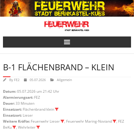
Skip
to
content
B-1 FLÄCHENBRAND – KLEIN
By
FE2
05.07.2026
Allgemein
Datum:
05.07.2026 um 21:42 Uhr
Alarmierungsart:
FEZ
Dauer:
33 Minuten
Einsatzart:
Flächenbrand klein
Einsatzort:
Lieser
Weitere Kräfte:
Feuerwehr Lieser
, Feuerwehr Maring-Noviand
, FEZ
BeKu
, Wehrleiter