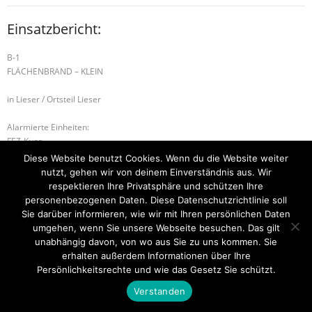
Einsatzbericht:
B-1
FLÄCHENBRAND – KLEIN
in Lieser / Ortsteil Lieser
Alarmierte Einheiten:
FEZ-Kues
BeKu WL
Diese Website benutzt Cookies. Wenn du die Website weiter
nutzt, gehen wir von deinem Einverständnis aus. Wir
H-1 TIERRETTUNG
B-1 RAUCHENTWICKLUNG IM FREIEN
respektieren Ihre Privatsphäre und schützen Ihre
personenbezogenen Daten. Diese Datenschutzrichtlinie soll
Sie darüber informieren, wie wir mit Ihren persönlichen Daten
umgehen, wenn Sie unsere Webseite besuchen. Das gilt
unabhängig davon, von wo aus Sie zu uns kommen. Sie
Startseite
Einsätze
Mitglied werden
Über uns
Bilder
Kontakt
erhalten außerdem Informationen über Ihre
Persönlichkeitsrechte und wie das Gesetz Sie schützt.
Theme by
Think Up Themes Ltd
. Powered by
WordPress
.
Verstanden