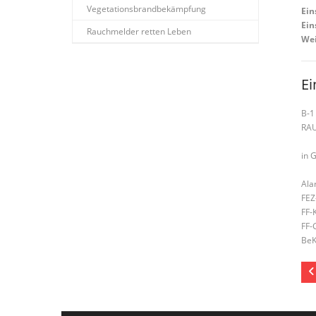
Vegetationsbrandbekämpfung
Ein
Ein
Rauchmelder retten Leben
Wei
Ei
B-1
RA
in 
Ala
FEZ
FF-
FF-
BeK