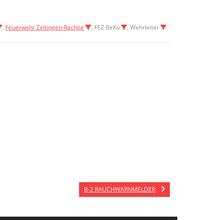
,
Feuerwehr Zeltingen-Rachtig
, FEZ BeKu
, Wehrleiter
B-2 RAUCHWARNMELDER