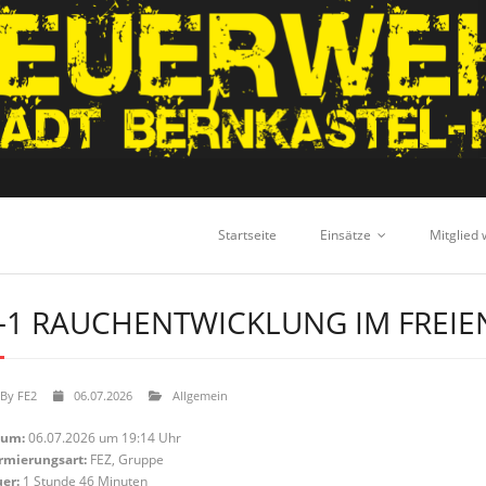
Startseite
Einsätze
Mitglied
-1 RAUCHENTWICKLUNG IM FREIE
By
FE2
06.07.2026
Allgemein
tum:
06.07.2026 um 19:14 Uhr
rmierungsart:
FEZ, Gruppe
er:
1 Stunde 46 Minuten