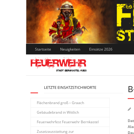
Skip
to
content
Startseite
Neuigkeiten
Einsätze 2026
B
LETZTE EINSATZSTICHWORTE
Flächenbrand groß – Graach
Gebäudebrand in Wittlich
Da
Feuerwehrfest Feuerwehr Bernkastel
Ala
Zusatzausstattung zur
Dau