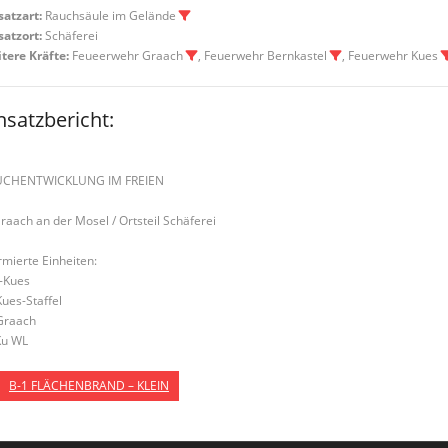
satzart:
Rauchsäule im Gelände
satzort:
Schäferei
tere Kräfte:
Feueerwehr Graach
, Feuerwehr Bernkastel
, Feuerwehr Kues
nsatzbericht:
UCHENTWICKLUNG IM FREIEN
Graach an der Mosel / Ortsteil Schäferei
rmierte Einheiten:
-Kues
Kues-Staffel
Graach
u WL
B-1 FLÄCHENBRAND – KLEIN