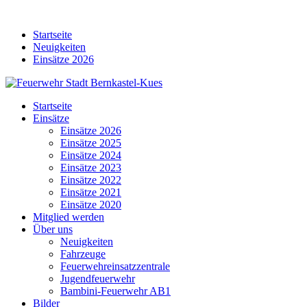
Skip
to
Startseite
content
Neuigkeiten
Einsätze 2026
Startseite
Einsätze
Einsätze 2026
Einsätze 2025
Einsätze 2024
Einsätze 2023
Einsätze 2022
Einsätze 2021
Einsätze 2020
Mitglied werden
Über uns
Neuigkeiten
Fahrzeuge
Feuerwehreinsatzzentrale
Jugendfeuerwehr
Bambini-Feuerwehr AB1
Bilder