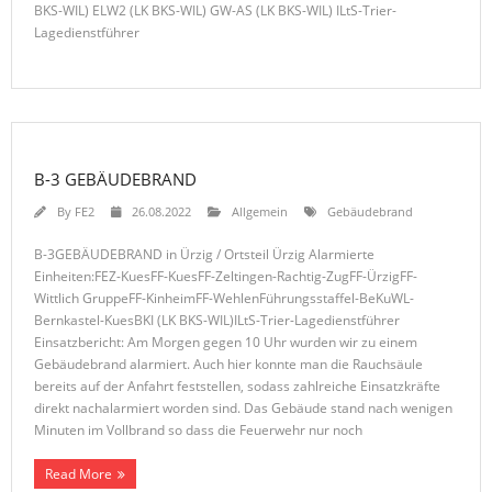
BKS-WIL) ELW2 (LK BKS-WIL) GW-AS (LK BKS-WIL) ILtS-Trier-
Lagedienstführer
B-3 GEBÄUDEBRAND
By
FE2
26.08.2022
Allgemein
Gebäudebrand
B-3GEBÄUDEBRAND in Ürzig / Ortsteil Ürzig Alarmierte
Einheiten:FEZ-KuesFF-KuesFF-Zeltingen-Rachtig-ZugFF-ÜrzigFF-
Wittlich GruppeFF-KinheimFF-WehlenFührungsstaffel-BeKuWL-
Bernkastel-KuesBKI (LK BKS-WIL)ILtS-Trier-Lagedienstführer
Einsatzbericht: Am Morgen gegen 10 Uhr wurden wir zu einem
Gebäudebrand alarmiert. Auch hier konnte man die Rauchsäule
bereits auf der Anfahrt feststellen, sodass zahlreiche Einsatzkräfte
direkt nachalarmiert worden sind. Das Gebäude stand nach wenigen
Minuten im Vollbrand so dass die Feuerwehr nur noch
Read More