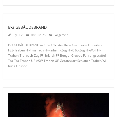
B-3 GEBÄUDEBRAND
By
FE2
08.10.2025
Allgemein
B-3 GEBÄUDEBRAND in Kröv / Ortsteil Kröv Alarmierte Einheiten:
FEZ-Traben FF-Irmenach FF-Kinheim-Zug FF-Kröv-Zug FF-Wolf FF-
Traben-Trarbach-Zug FF-Enkirch FF-Bengel-Gruppe Führungsstaffel-
Tra-Tra Traben UE ASW Traben UE Gerätewart Schlauch Traben WL
Kues-Gruppe