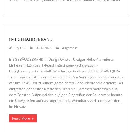
B-3 GEBÄUDEBRAND
By
FE2
26.02.2023
Allgemein
B-3GEBÄUDEBRAND in Ürzig / Ortsteil Ürziger Höhe Alarmierte
Einheiten:FEZ-KuesFF-KuesFF-Zeltingen-Rachtig-ZugFF-
ÜrzigFührungsstaffel-BeKuWL-Bernkastel-KuesBKI (LK BKS-WIL)ILtS-
Trier-Lagedienstführer Einsatzbericht: Am Sonntag den 26.02 wurden
wir um 15:49 Uhr zu einem gemeldeten Gebäudebrand alarmiert. Bei
eintreffen der ersten Kräfte schlugen die Flammen meterhoch aus
dem Fenster. Aufgrund des zügigen Eingreifen der Feuerwehr konnte
ein Übergreifen auf das angrenzende Wohnhaus verhindert werden.
Im Einsatz
Read More