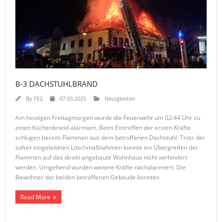
B-3 DACHSTUHLBRAND
By
FE2
07.03.2025
Neuigkeiten
Am heutigen Freitagmorgen wurde die Feuerwehr um 02:44 Uhr zu
einen Küchenbrand alarmiert. Beim Eintreffen der ersten Kräfte
schlugen bereits Flammen aus dem betroffenen Dachstuhl. Trotz der
sofort eingeleiteten Löschmaßnahmen konnte ein Übergreifen der
Flammen auf das direkt angebaute Wohnhaus nicht verhindert
werden. Umgehend wurden weitere Kräfte nachalarmiert. Die
Bewohner der beiden betroffenen Gebäude konnten
Read More