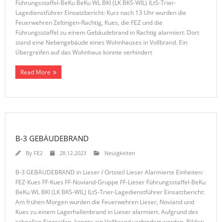
Führungsstaffel-BeKu BeKu WL BKI (LK BKS-WIL) ILtS-Trier-
Lagedienstführer Einsatzbericht: Kurz nach 13 Uhr wurden die
Feuerwehren Zeltingen-Rachtig, Kues, die FEZ und die
Führungsstaffel zu einem Gebäudebrand in Rachtig alarmiert. Dort
stand eine Nebengebäude eines Wohnhauses in Vollbrand. Ein
Übergreifen auf das Wohnhaus konnte verhindert
Read More
B-3 GEBÄUDEBRAND
By
FE2
28.12.2023
Neuigkeiten
B-3 GEBÄUDEBRAND in Lieser / Ortsteil Lieser Alarmierte Einheiten:
FEZ-Kues FF-Kues FF-Noviand-Gruppe FF-Lieser Führungsstaffel-BeKu
BeKu WL BKI (LK BKS-WIL) ILtS-Trier-Lagedienstführer Einsatzbericht:
Am frühen Morgen wurden die Feuerwehren Lieser, Noviand und
Kues zu einem Lagerhallenbrand in Lieser alarmiert. Aufgrund des
schnellen Eingreifen, konnte ein Vollbrand verhindert werden. Bilder: