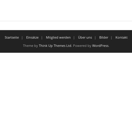
Startseite
Einsätze
Mitglied werden
Über uns
Bilder
Kontakt
Theme by
Think Up Themes Ltd
. Powered by
WordPress
.