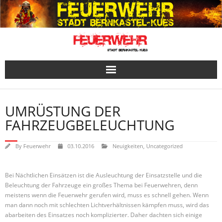
Skip
to
content
UMRÜSTUNG DER
FAHRZEUGBELEUCHTUNG
By
Feuerwehr
03.10.2016
Neuigkeiten
,
Uncategorized
Bei Nächtlichen Einsätzen ist die Ausleuchtung der Einsatzstelle und die
Beleuchtung der Fahrzeuge ein großes Thema bei Feuerwehren, denn
meistens wenn die Feuerwehr gerufen wird, muss es schnell gehen. Wenn
man dann noch mit schlechten Lichtverhältnissen kämpfen muss, wird das
abarbeiten des Einsatzes noch komplizierter. Daher dachten sich einige