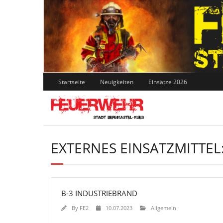
Skip
to
content
Startseite
Neuigkeiten
Einsätze 2026
EXTERNES EINSATZMITTEL
B-3 INDUSTRIEBRAND
By
FE2
10.07.2023
Allgemein