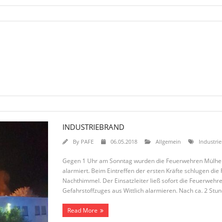
INDUSTRIEBRAND
By
PAFE
06.05.2018
Allgemein
Industri
Gegen 1 Uhr am Sonntag wurden die Feuerwehren Mülhei
alarmiert. Beim Eintreffen der ersten Kräfte schlugen di
Nachthimmel. Der Einsatzleiter ließ sofort die Feuerwehre
Gefahrstoffzuges aus Wittlich alarmieren. Nach ca. 2 Stu
Read More