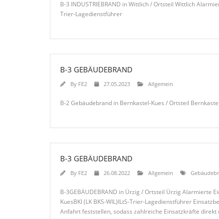
B-3 INDUSTRIEBRAND in Wittlich / Ortsteil Wittlich Alarmi
Trier-Lagedienstführer
B-3 GEBÄUDEBRAND
By
FE2
27.05.2023
Allgemein
B-2 Gebäudebrand in Bernkastel-Kues / Ortsteil Bernkast
B-3 GEBÄUDEBRAND
By
FE2
26.08.2022
Allgemein
Gebäudeb
B-3GEBÄUDEBRAND in Ürzig / Ortsteil Ürzig Alarmierte E
KuesBKI (LK BKS-WIL)ILtS-Trier-Lagedienstführer Einsatz
Anfahrt feststellen, sodass zahlreiche Einsatzkräfte dir