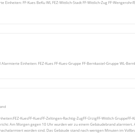
erte Einheiten: FF-Kues BeKu WL FEZ-Wittlich-Stadt FF-Wittlich-Zug FF-Wengerohr
el Alarmierte Einheiten: FEZ-Kues FF-Kues-Gruppe FF-Bernkastel-Gruppe WL-Bern
rand
inheiten:FEZ-KuesFF-KuesFF-Zeltingen-Rachtig-ZugFF-ÜrzigFF-Wittlich GruppeFF
bericht: Am Morgen gegen 10 Uhr wurden wir zu einem Gebäudebrand alarmiert. A
ekt nachalarmiert worden sind. Das Gebäude stand nach wenigen Minuten im Vollb