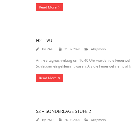
Read More
H2 – VU
By
PAFE
31.07.2020
Allgemein
Am Freitagnachmittag um 16:40 Uhr wurden die Feuerwehren 
Schlepper eingeklemmt waren. Als die Feuerwehr eintraf ko
Read More
S2 – SONDERLAGE STUFE 2
By
PAFE
26.06.2020
Allgemein