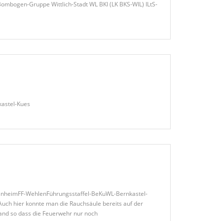
/Bombogen-Gruppe Wittlich-Stadt WL BKI (LK BKS-WIL) ILtS-
kastel-Kues
-KinheimFF-WehlenFührungsstaffel-BeKuWL-Bernkastel-
uch hier konnte man die Rauchsäule bereits auf der
rand so dass die Feuerwehr nur noch