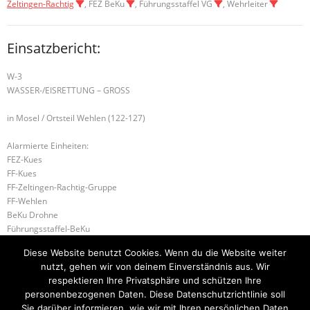
Zeltingen-Rachtig
, FEZ BeKu
, Führungsstaffel VG
, Wehrleiter
Einsatzbericht:
W-3
WASSER-/EISRETTUNG – GROSS
in Mosel / Ortsteil Wehlen (122-127)
Alarmierte Einheiten:
FEZ-Kues
FF-Kues
FF-Zeltingen-Rachtig-Gruppe
FF-Wehlen
BeKu Drohne
Führungsstaffel-BeKu
BeKu WL
Diese Website benutzt Cookies. Wenn du die Website weiter
BKI (LK BKS-WIL)
nutzt, gehen wir von deinem Einverständnis aus. Wir
ILtS-Trier-Lagedienstführer
respektieren Ihre Privatsphäre und schützen Ihre
personenbezogenen Daten. Diese Datenschutzrichtlinie soll
B-2 BRANDMELDEANLAGE
B-2 BRANDMELDEANLAGE
Sie darüber informieren, wie wir mit Ihren persönlichen Daten