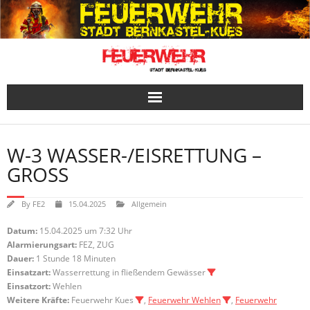
Skip
to
content
W-3 WASSER-/EISRETTUNG –
GROSS
By
FE2
15.04.2025
Allgemein
Datum:
15.04.2025 um 7:32 Uhr
Alarmierungsart:
FEZ, ZUG
Dauer:
1 Stunde 18 Minuten
Einsatzart:
Wasserrettung in fließendem Gewässer
Einsatzort:
Wehlen
Weitere Kräfte:
Feuerwehr Kues
,
Feuerwehr Wehlen
,
Feuerwehr