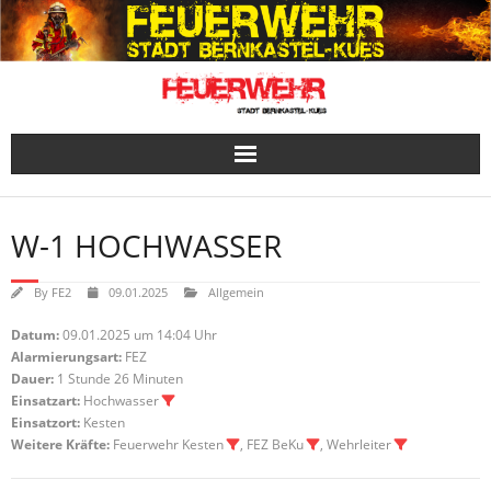
Skip
to
content
W-1 HOCHWASSER
By
FE2
09.01.2025
Allgemein
Datum:
09.01.2025 um 14:04 Uhr
Alarmierungsart:
FEZ
Dauer:
1 Stunde 26 Minuten
Einsatzart:
Hochwasser
Einsatzort:
Kesten
Weitere Kräfte:
Feuerwehr Kesten
, FEZ BeKu
, Wehrleiter