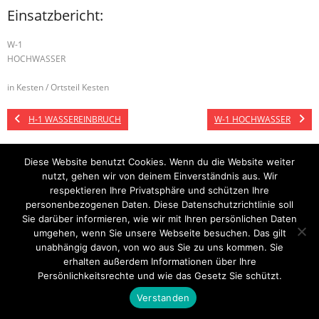
Einsatzbericht:
W-1
HOCHWASSER
in Kesten / Ortsteil Kesten
H-1 WASSEREINBRUCH
W-1 HOCHWASSER
Diese Website benutzt Cookies. Wenn du die Website weiter
nutzt, gehen wir von deinem Einverständnis aus. Wir
Startseite
Einsätze
Mitglied werden
Über uns
Bilder
Kontakt
respektieren Ihre Privatsphäre und schützen Ihre
personenbezogenen Daten. Diese Datenschutzrichtlinie soll
Theme by
Think Up Themes Ltd
. Powered by
WordPress
.
Sie darüber informieren, wie wir mit Ihren persönlichen Daten
umgehen, wenn Sie unsere Webseite besuchen. Das gilt
unabhängig davon, von wo aus Sie zu uns kommen. Sie
erhalten außerdem Informationen über Ihre
Persönlichkeitsrechte und wie das Gesetz Sie schützt.
Verstanden