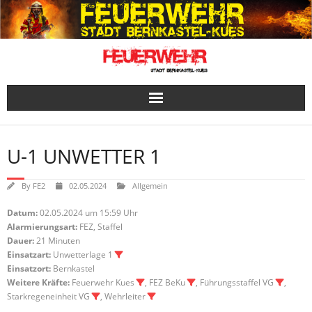
Skip
to
content
U-1 UNWETTER 1
By
FE2
02.05.2024
Allgemein
Datum:
02.05.2024 um 15:59 Uhr
Alarmierungsart:
FEZ, Staffel
Dauer:
21 Minuten
Einsatzart:
Unwetterlage 1
Einsatzort:
Bernkastel
Weitere Kräfte:
Feuerwehr Kues
, FEZ BeKu
, Führungsstaffel VG
,
Starkregeneinheit VG
, Wehrleiter