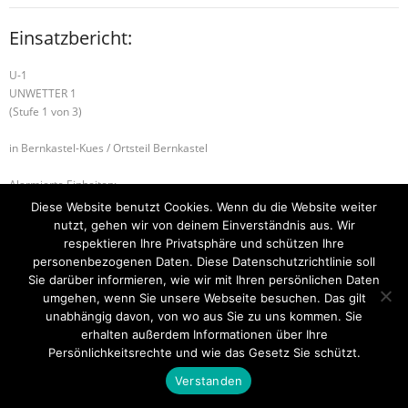
Einsatzbericht:
U-1
UNWETTER 1
(Stufe 1 von 3)
in Bernkastel-Kues / Ortsteil Bernkastel
Alarmierte Einheiten:
BeKu UE Starkregen
Diese Website benutzt Cookies. Wenn du die Website weiter
nutzt, gehen wir von deinem Einverständnis aus. Wir
U-2 ÜBERFLUTETE FAHRBAHN
H-1 WASSEREINBRUCH
respektieren Ihre Privatsphäre und schützen Ihre
personenbezogenen Daten. Diese Datenschutzrichtlinie soll
Sie darüber informieren, wie wir mit Ihren persönlichen Daten
umgehen, wenn Sie unsere Webseite besuchen. Das gilt
unabhängig davon, von wo aus Sie zu uns kommen. Sie
Startseite
Einsätze
Mitglied werden
Über uns
Bilder
Kontakt
erhalten außerdem Informationen über Ihre
Persönlichkeitsrechte und wie das Gesetz Sie schützt.
Theme by
Think Up Themes Ltd
. Powered by
WordPress
.
Verstanden