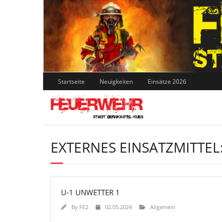
Skip
to
content
Startseite
Neuigkeiten
Einsätze 2026
EXTERNES EINSATZMITTEL
U-1 UNWETTER 1
By
FE2
02.05.2024
Allgemein