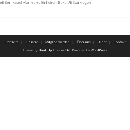
eil Bernkastel Alarmierte Einheiten: BeKu UE Starkregen
Startseite
Einsätze
Mitglied werden
Über uns
Bilder
Kontakt
Theme by
Think Up Themes Ltd
. Powered by
WordPress
.