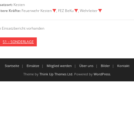
satzort:
Kesten
tere Kräfte:
Feuerwehr Kesten
, FEZ BeKu
, Wehrleiter
n Einsatzbericht vorhanden
S1 – SONDERLAGE
Startseite
Einsätze
Mitglied werden
Über uns
Bilder
Kontakt
Theme by
Think Up Themes Ltd
. Powered by
WordPress
.