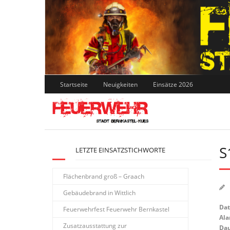
Skip
to
content
Startseite
Neuigkeiten
Einsätze 2026
S
LETZTE EINSATZSTICHWORTE
Flächenbrand groß – Graach
Gebäudebrand in Wittlich
Da
Feuerwehrfest Feuerwehr Bernkastel
Ala
Zusatzausstattung zur
Dau