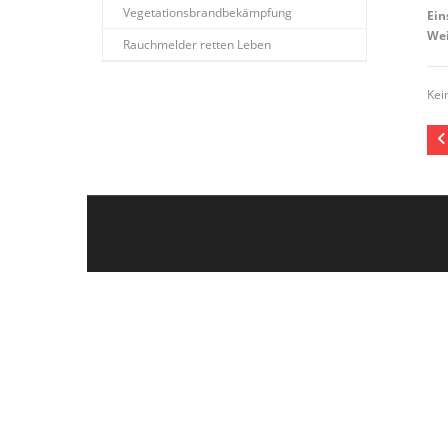
Vegetationsbrandbekämpfung
Ein
Wei
Rauchmelder retten Leben
Kei