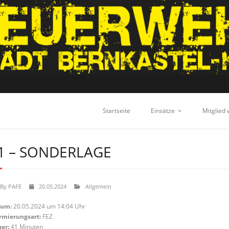
Startseite
Einsätze
Mitglied
1 – SONDERLAGE
By
PAFE
20.05.2024
Allgemein
tum:
20.05.2024 um 14:04 Uhr
rmierungsart:
FEZ
er:
41 Minuten