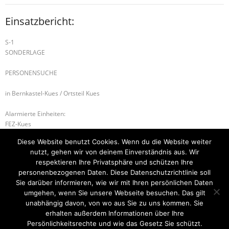
Einsatzbericht:
S-1
SONDERLAGE
PERSONENSUCHE
in Bernkastel-Kues / Ortsteil Kues
Alarmierte Einheiten:
FEZ-Kues
BeKu WL
Diese Website benutzt Cookies. Wenn du die Website weiter
Kues-Gruppe
nutzt, gehen wir von deinem Einverständnis aus. Wir
ILtS-Trier-Lagedienstführer
respektieren Ihre Privatsphäre und schützen Ihre
personenbezogenen Daten. Diese Datenschutzrichtlinie soll
H-1 UNTERSTÜTZUNG RETTUNGSDIENST
H-1 Tragehilfe
Sie darüber informieren, wie wir mit Ihren persönlichen Daten
umgehen, wenn Sie unsere Webseite besuchen. Das gilt
unabhängig davon, von wo aus Sie zu uns kommen. Sie
erhalten außerdem Informationen über Ihre
Startseite
Einsätze
Mitglied werden
Über uns
Bilder
Persönlichkeitsrechte und wie das Gesetz Sie schützt.
Kontakt