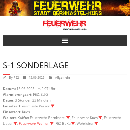
Skip
to
content
S-1 SONDERLAGE
By
FE2
13.06.2025
Allgemein
Datum:
13.06.2025 um 2:07 Uhr
Alarmierungsart:
FEZ, ZUG
Dauer:
3 Stunden 23 Minuten
Einsatzart:
vermisste Person
Einsatzort:
Kues
Weitere Kräfte:
Feuerwehr Bernkastel
, Feuerwehr Kues
, Feuerwehr
Lieser
,
Feuerwehr Wehlen
, FEZ BeKu
, Wehrleiter