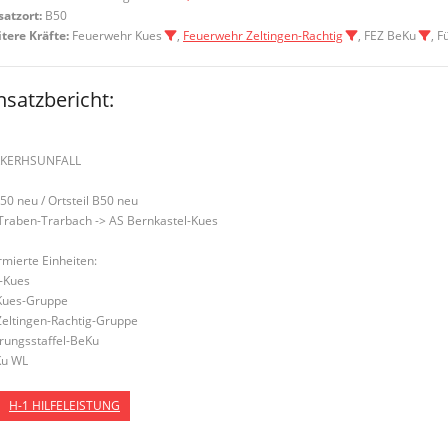
satzort:
B50
tere Kräfte:
Feuerwehr Kues
,
Feuerwehr Zeltingen-Rachtig
, FEZ BeKu
, 
nsatzbericht:
RKERHSUNFALL
B50 neu / Ortsteil B50 neu
Traben-Trarbach -> AS Bernkastel-Kues
rmierte Einheiten:
-Kues
Kues-Gruppe
Zeltingen-Rachtig-Gruppe
rungsstaffel-BeKu
u WL
H-1 HILFELEISTUNG