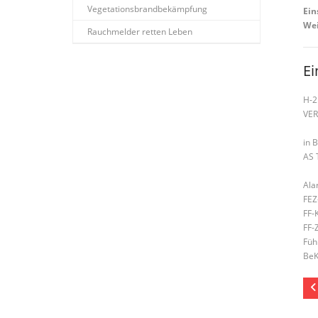
Vegetationsbrandbekämpfung
Ein
Wei
Rauchmelder retten Leben
Ei
H-2
VE
in 
AS 
Ala
FEZ
FF-
FF-
Füh
BeK