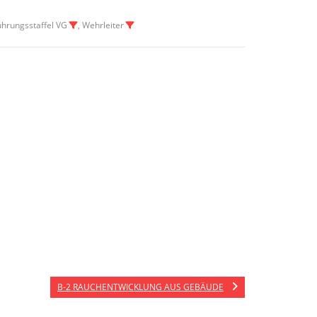
Führungsstaffel VG
, Wehrleiter
B-2 RAUCHENTWICKLUNG AUS GEBÄUDE