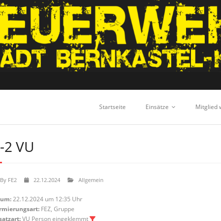
Startseite
Einsätze
Mitglied
-2 VU
By
FE2
22.12.2024
Allgemein
tum:
22.12.2024 um 12:35 Uhr
rmierungsart:
FEZ, Gruppe
satzart:
VU Person eingeklemmt