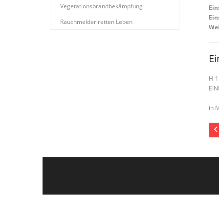
Vegetationsbrandbekämpfung
Ein
Ein
Rauchmelder retten Leben
Wei
Ei
H-1
EIN
in 