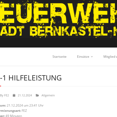
Startseite
Einsätze
Mitglied
-1 HILFELEISTUNG
By
FE2
21.12.2024
Allgemein
tum:
21.12.2024 um 23:41 Uhr
rmierungsart:
FEZ
er:
49 Minuten