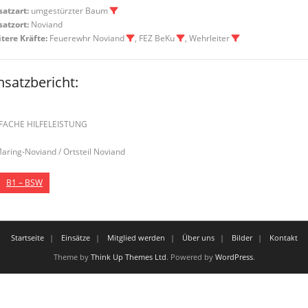
satzart:
umgestürzter Baum
satzort:
Noviand
tere Kräfte:
Feuerewhr Noviand
, FEZ BeKu
, Wehrleiter
nsatzbericht:
FACHE HILFELEISTUNG
Maring-Noviand / Ortsteil Noviand
B1 – BSW
Startseite
Einsätze
Mitglied werden
Über uns
Bilder
Kontakt
Theme by
Think Up Themes Ltd
. Powered by
WordPress
.