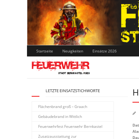
Skip
to
content
Startseite
Neuigkeiten
Einsätze 2026
H
LETZTE EINSATZSTICHWORTE
Flächenbrand groß – Graach
Gebäudebrand in Wittlich
Da
Feuerwehrfest Feuerwehr Bernkastel
Ala
Zusatzausstattung zur
Dau