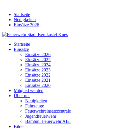
Skip
to
Startseite
content
Neuigkeiten
Einsätze 2026
Startseite
Einsätze
Einsätze 2026
Einsätze 2025
Einsätze 2024
Einsätze 2023
Einsätze 2022
Einsätze 2021
Einsätze 2020
Mitglied werden
Über uns
Neuigkeiten
Fahrzeuge
Feuerwehreinsatzzentrale
Jugendfeuerwehr
Bambini-Feuerwehr AB1
Bilder