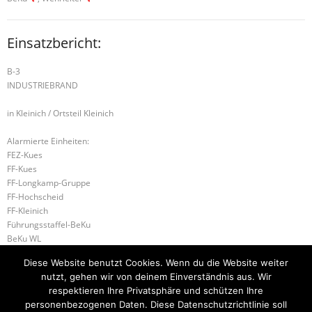
Einsatzbericht:
B-3
INDUSTRIEBRAND
in Kleinich / Ortsteil Kleinich
Alarmierte Einheiten:
FEZ-Kues
FF-Kues
FF-Longkamp-Gruppe
FF-Hochscheid
FF-Kleinich
Führungsstaffel-BeKu
BeKu WL
FF-Morbach
Diese Website benutzt Cookies. Wenn du die Website weiter
BKI (LK BKS-WIL)
nutzt, gehen wir von deinem Einverständnis aus. Wir
ILtS-Trier-Lagedienstführer
respektieren Ihre Privatsphäre und schützen Ihre
personenbezogenen Daten. Diese Datenschutzrichtlinie soll
B-2 BRANDMELDEANLAGE
H-2 TÜR ÖFFNEN DRINGEND