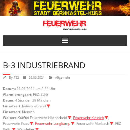
Skip
to
content
B-3 INDUSTRIEBRAND
By
FE2
26.06.2024
Allgemein
Datum:
26.06.2024 um 2:22 Uhr
Alarmierungsart:
FEZ, ZUG
Dauer:
4 Stunden 39 Minuten
Einsatzart:
Industriebrand
Einsatzort:
Kleinich
Weitere Kräfte:
Feuerwehr Hochscheid
,
Feuerwehr Kleinich
,
Feuerwehr Kues
,
Feuerwehr Longkamp
, Feuerwehr Morbach
, FEZ
BeKu
, Wehrleiter