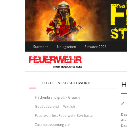
Skip
to
content
Startseite
Neuigkeiten
Einsätze 2026
H
LETZTE EINSATZSTICHWORTE
Flächenbrand groß – Graach
Gebäudebrand in Wittlich
Da
Feuerwehrfest Feuerwehr Bernkastel
Ala
Zusatzausstattung zur
Dau