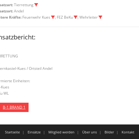
satzart:
Tierrettung
satzort:
Andel
tere Kräfte:
Feuerwehr Kues
, FEZ BeKu
, Wehrleiter
nsatzbericht:
ERRETTUNG
Bernkastel-Kues / Ortsteil Andel
rmierte Einheiten:
-Kues
u WL
B-1 BRAND 1
Startseite
Einsätze
Mitglied werden
Über uns
Bilder
Kontakt