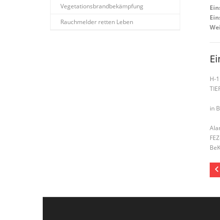
Vegetationsbrandbekämpfung
Ein
Ein
Rauchmelder retten Leben
Wei
Ei
H-1
TI
in 
Ala
FEZ
BeK