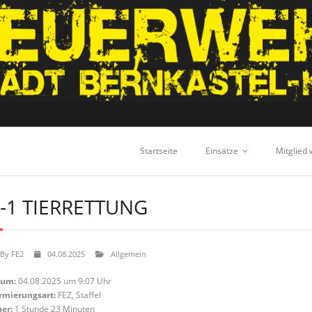
Startseite
Einsätze
Mitglied
-1 TIERRETTUNG
By
FE2
04.08.2025
Allgemein
tum:
04.08.2025 um 9:07 Uhr
rmierungsart:
FEZ, Staffel
er:
1 Stunde 23 Minuten