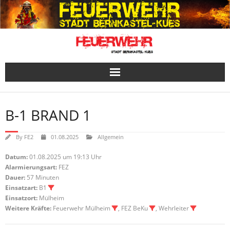
Skip
to
content
B-1 BRAND 1
By
FE2
01.08.2025
Allgemein
Datum:
01.08.2025 um 19:13 Uhr
Alarmierungsart:
FEZ
Dauer:
57 Minuten
Einsatzart:
B1
Einsatzort:
Mülheim
Weitere Kräfte:
Feuerwehr Mülheim
, FEZ BeKu
, Wehrleiter