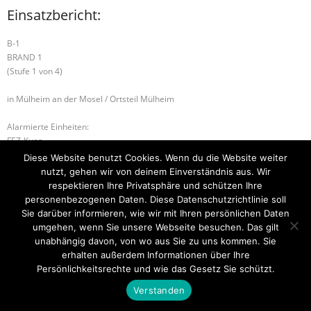
Einsatzbericht:
B-1
BRAND 1
(Stufe 1 von 4)
in Mülheim an der Mosel / Ortsteil Mülheim
Alarmierte Einheiten:
FEZ-Kues
FF-Mülheim-Gruppe
Diese Website benutzt Cookies. Wenn du die Website weiter
BeKu WL
nutzt, gehen wir von deinem Einverständnis aus. Wir
respektieren Ihre Privatsphäre und schützen Ihre
H-2 UNTERSTÜTZUNG RD
H-1 TIERRETTUNG
personenbezogenen Daten. Diese Datenschutzrichtlinie soll
Sie darüber informieren, wie wir mit Ihren persönlichen Daten
umgehen, wenn Sie unsere Webseite besuchen. Das gilt
unabhängig davon, von wo aus Sie zu uns kommen. Sie
erhalten außerdem Informationen über Ihre
Startseite
Einsätze
Mitglied werden
Über uns
Bilder
Kontakt
Persönlichkeitsrechte und wie das Gesetz Sie schützt.
Theme by
Think Up Themes Ltd
. Powered by
WordPress
.
Verstanden