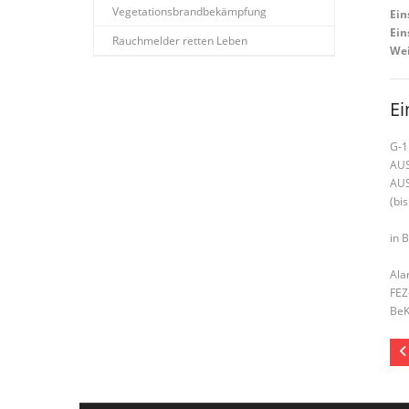
Vegetationsbrandbekämpfung
Ein
Ein
Rauchmelder retten Leben
Wei
Ei
G-1
AU
AU
(bis
in 
Ala
FEZ
BeK