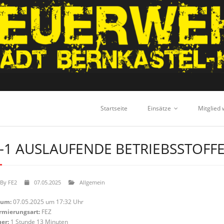
Startseite
Einsätze
Mitglied
-1 AUSLAUFENDE BETRIEBSSTOFF
By
FE2
07.05.2025
Allgemein
tum:
07.05.2025 um 17:32 Uhr
rmierungsart:
FEZ
er:
1 Stunde 13 Minuten