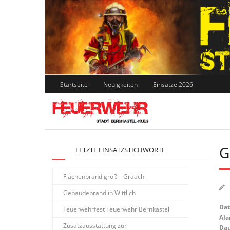
Skip
to
content
Startseite
Neuigkeiten
Einsätze 2026
G
LETZTE EINSATZSTICHWORTE
Flächenbrand groß – Graach
Gebäudebrand in Wittlich
Da
Feuerwehrfest Feuerwehr Bernkastel
Ala
Zusatzausstattung zur
Dau