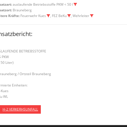
satzart:
auslaufende Betriebsstoffe PKW < 50 l
satzort:
Brauneberg
tere Kräfte:
Feuerwehr Kues
, FEZ BeKu
, Wehrleiter
nsatzbericht:
SLAUFENDE BETRIEBSSTOFFE
S PKW
 50 Liter)
Brauneberg / Ortsteil Brauneberg
rmierte Einheiten:
-Kues
u WL
H-2 VERKERHSUNFALL