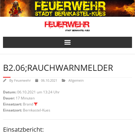
Skip
to
content
B2.06;RAUCHWARNMELDER
By
Feuerwehr
06.10.2021
Allgemein
Datum:
06.10.2021 um 13:24 Uhr
Dauer:
17 Minuten
Einsatzart:
Brand
Einsatzort:
Bernkastel-Kues
Einsatzbericht: