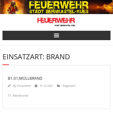
Skip
to
content
EINSATZART:
BRAND
B1.01;MÜLLBRAND
By
Feuerwehr
31.12.2021
Allgemein
11. Kleinbrand