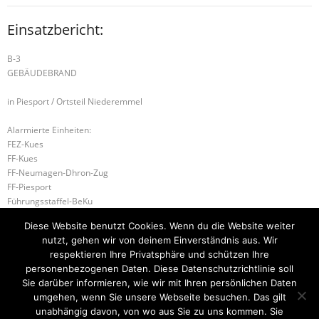
Einsatzbericht:
B-3
GEBÄUDEBRAND
in Piesport / Ortsteil Niederemmel
Alarmierte Einheiten:
FEZ-Kues
FF-Kues
FF-Neumagen-Dhron-Zug
FF-Piesport
Führungsstaffel-BeKu
BeKu WL
Diese Website benutzt Cookies. Wenn du die Website weiter
BKI (LK BKS-WIL)
nutzt, gehen wir von deinem Einverständnis aus. Wir
ILtS-Trier-Lagedienstführer
respektieren Ihre Privatsphäre und schützen Ihre
personenbezogenen Daten. Diese Datenschutzrichtlinie soll
H-2 TÜR ÖFFNEN DRINGEND
B-2 BRANDMELDEANLAGE
Sie darüber informieren, wie wir mit Ihren persönlichen Daten
umgehen, wenn Sie unsere Webseite besuchen. Das gilt
unabhängig davon, von wo aus Sie zu uns kommen. Sie