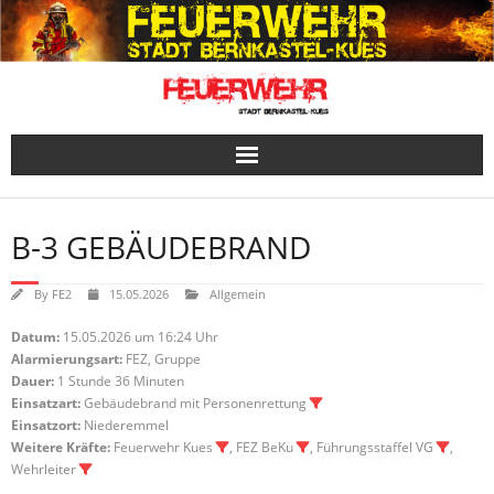
Skip
to
content
B-3 GEBÄUDEBRAND
By
FE2
15.05.2026
Allgemein
Datum:
15.05.2026 um 16:24 Uhr
Alarmierungsart:
FEZ, Gruppe
Dauer:
1 Stunde 36 Minuten
Einsatzart:
Gebäudebrand mit Personenrettung
Einsatzort:
Niederemmel
Weitere Kräfte:
Feuerwehr Kues
, FEZ BeKu
, Führungsstaffel VG
,
Wehrleiter