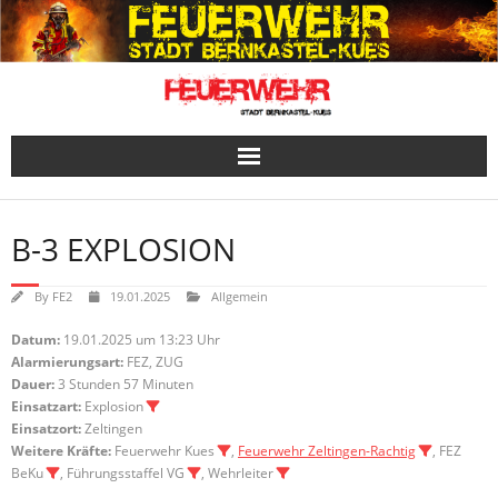
Skip
to
content
B-3 EXPLOSION
By
FE2
19.01.2025
Allgemein
Datum:
19.01.2025 um 13:23 Uhr
Alarmierungsart:
FEZ, ZUG
Dauer:
3 Stunden 57 Minuten
Einsatzart:
Explosion
Einsatzort:
Zeltingen
Weitere Kräfte:
Feuerwehr Kues
,
Feuerwehr Zeltingen-Rachtig
, FEZ
BeKu
, Führungsstaffel VG
, Wehrleiter