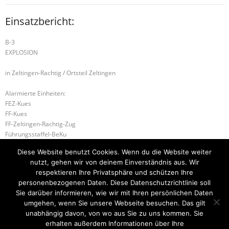
Einsatzbericht:
B-3
EXPLOSION
in Zeltingen-Rachtig / Ortsteil Zeltingen
Alarmierte Einheiten:
FEZ-Kues
FF-Kues
FF-Zeltingen-Rachtig-Zug
Führungsstaffel-BeKu
BeKu WL
Diese Website benutzt Cookies. Wenn du die Website weiter
BKI (LK BKS-WIL)
nutzt, gehen wir von deinem Einverständnis aus. Wir
ILtS-Trier-Lagedienstführer
respektieren Ihre Privatsphäre und schützen Ihre
personenbezogenen Daten. Diese Datenschutzrichtlinie soll
S-1 Personensuche
H-2 TÜR ÖFFNEN DRINGEND
Sie darüber informieren, wie wir mit Ihren persönlichen Daten
umgehen, wenn Sie unsere Webseite besuchen. Das gilt
unabhängig davon, von wo aus Sie zu uns kommen. Sie
erhalten außerdem Informationen über Ihre
Startseite
Einsätze
Mitglied werden
Über uns
Bilder