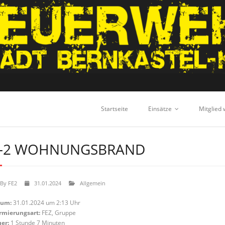
Startseite
Einsätze
Mitglied
-2 WOHNUNGSBRAND
By
FE2
31.01.2024
Allgemein
tum:
31.01.2024 um 2:13 Uhr
rmierungsart:
FEZ, Gruppe
er:
1 Stunde 7 Minuten