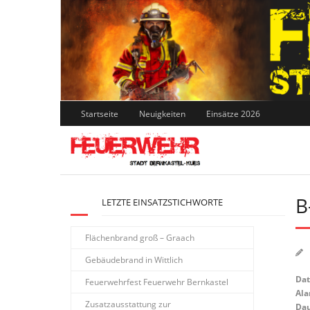
Skip
to
content
Startseite
Neuigkeiten
Einsätze 2026
B
LETZTE EINSATZSTICHWORTE
Flächenbrand groß – Graach
Gebäudebrand in Wittlich
Da
Feuerwehrfest Feuerwehr Bernkastel
Ala
Zusatzausstattung zur
Dau