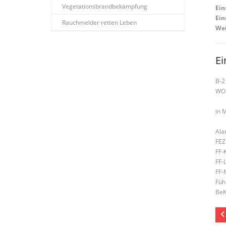
Vegetationsbrandbekämpfung
Ein
Ein
Rauchmelder retten Leben
Wei
Ei
B-2
WO
in 
Ala
FEZ
FF-
FF-
FF-
Füh
BeK