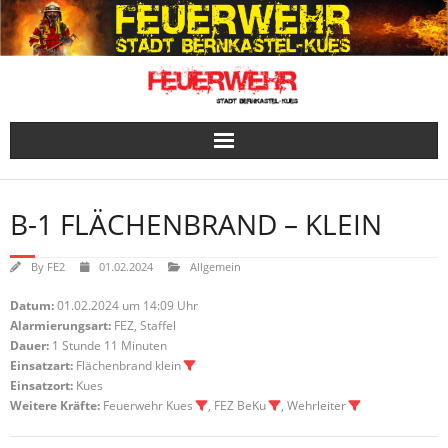
Skip
to
content
B-1 FLÄCHENBRAND – KLEIN
By
FE2
01.02.2024
Allgemein
Datum:
01.02.2024 um 14:09 Uhr
Alarmierungsart:
FEZ, Staffel
Dauer:
1 Stunde 11 Minuten
Einsatzart:
Flächenbrand klein
Einsatzort:
Kues
Weitere Kräfte:
Feuerwehr Kues
, FEZ BeKu
, Wehrleiter