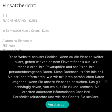
Einsatzbericht:
B-1
FLÄCHENBRAND – KLEIN
in Bernkastel-Kues / Ortsteil Kues
Alarmierte Einheiten:
FEZ-Kues
FF-Kues-Staffel
BeKu WL
Diese Website benutzt Cookies. Wenn du die Website weiter
nutzt, gehen wir von deinem Einverständnis aus. Wir
B-2 WOHNUNGSBRAND
H-1 TIERRETTUNG
respektieren Ihre Privatsphäre und schützen Ihre
personenbezogenen Daten. Diese Datenschutzrichtlinie soll
Sie darüber informieren, wie wir mit Ihren persönlichen Daten
umgehen, wenn Sie unsere Webseite besuchen. Das gilt
unabhängig davon, von wo aus Sie zu uns kommen. Sie
Startseite
Einsätze
Mitglied werden
Über uns
Bilder
Kontakt
erhalten außerdem Informationen über Ihre
Persönlichkeitsrechte und wie das Gesetz Sie schützt.
Theme by
Think Up Themes Ltd
. Powered by
WordPress
.
Verstanden