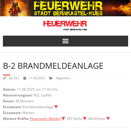
Skip
to
content
B-2 BRANDMELDEANLAGE
By
FE2
11.08.2025
Allgemein
Datum:
11.08.2025 um 17:42 Uhr
Alarmierungsart:
FEZ, Staffel
Dauer:
38 Minuten
Einsatzart:
Brandmeldeanlage
Einsatzort:
Wehlen
Weitere Kräfte:
Feuerwehr Wehlen
, FEZ BeKu
, Wehrleiter