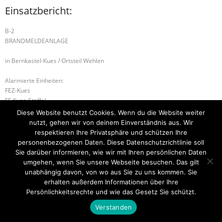
Einsatzbericht:
B-2
BRANDMELDEANLAGE
in Bernkastel-Kues / Ortsteil Wehlen
Alarmierte Einheiten:
FEZ-Kues
FF-Kues-Staffel
FF-Wehlen-Gruppe
Diese Website benutzt Cookies. Wenn du die Website weiter
BeKu WL
nutzt, gehen wir von deinem Einverständnis aus. Wir
respektieren Ihre Privatsphäre und schützen Ihre
B-1 FLÄCHENBRAND – KLEIN
H-1 Hilfeleistung
personenbezogenen Daten. Diese Datenschutzrichtlinie soll
Sie darüber informieren, wie wir mit Ihren persönlichen Daten
umgehen, wenn Sie unsere Webseite besuchen. Das gilt
unabhängig davon, von wo aus Sie zu uns kommen. Sie
erhalten außerdem Informationen über Ihre
Startseite
Einsätze
Mitglied werden
Über uns
Bilder
Kontakt
Persönlichkeitsrechte und wie das Gesetz Sie schützt.
Theme by
Think Up Themes Ltd
. Powered by
WordPress
.
Verstanden