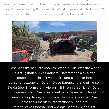
wie es dazu kam ist noch unklar. Im Einsatz waren die Feuerwehren aus
Ürzig, Zeltingen-Rachtig, Kues sowie die Wehrleitung und die Drohne der VG
Bernkastel-Kues. Die B53 war für ca. 3 Stunden vollgesperrt.
Diese Website benutzt Cookies. Wenn du die Website weiter
nutzt, gehen wir von deinem Einverständnis aus. Wir
Post Views:
0
respektieren Ihre Privatsphäre und schützen Ihre
personenbezogenen Daten. Diese Datenschutzrichtlinie soll
Gemeldeter Schiffsbrand
Unwetter
Sie darüber informieren, wie wir mit Ihren persönlichen Daten
umgehen, wenn Sie unsere Webseite besuchen. Das gilt
unabhängig davon, von wo aus Sie zu uns kommen. Sie
erhalten außerdem Informationen über Ihre
Startseite
Einsätze
Mitglied werden
Über uns
Bilder
Persönlichkeitsrechte und wie das Gesetz Sie schützt.
Kontakt