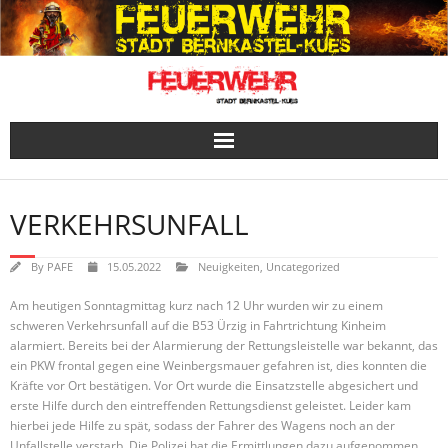
Skip
to
content
VERKEHRSUNFALL
By
PAFE
15.05.2022
Neuigkeiten
,
Uncategorized
Am heutigen Sonntagmittag kurz nach 12 Uhr wurden wir zu einem
schweren Verkehrsunfall auf die B53 Ürzig in Fahrtrichtung Kinheim
alarmiert. Bereits bei der Alarmierung der Rettungsleistelle war bekannt, das
ein PKW frontal gegen eine Weinbergsmauer gefahren ist, dies konnten die
Kräfte vor Ort bestätigen. Vor Ort wurde die Einsatzstelle abgesichert und
erste Hilfe durch den eintreffenden Rettungsdienst geleistet. Leider kam
hierbei jede Hilfe zu spät, sodass der Fahrer des Wagens noch an der
Unfallstelle verstarb. Die Polizei hat die Ermittlungen dazu aufgenommen,