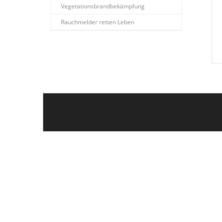
Vegetationsbrandbekämpfung
Rauchmelder retten Leben