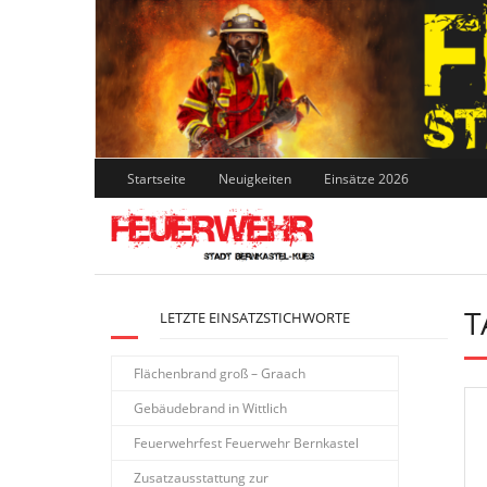
Skip
to
content
Startseite
Neuigkeiten
Einsätze 2026
T
LETZTE EINSATZSTICHWORTE
Flächenbrand groß – Graach
Gebäudebrand in Wittlich
Feuerwehrfest Feuerwehr Bernkastel
Zusatzausstattung zur