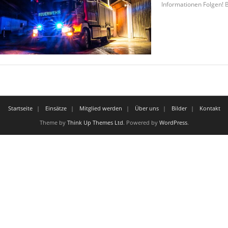
Informationen Folgen! B
⠀⠀⠀⠀⠀⠀⠀⠀⠀⠀⠀⠀⠀⠀
⠀⠀⠀⠀⠀⠀⠀⠀⠀
Startseite
Einsätze
Mitglied werden
Über uns
Bilder
Kontakt
Theme by
Think Up Themes Ltd
. Powered by
WordPress
.