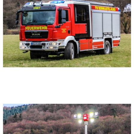
⠀⠀⠀⠀⠀⠀⠀⠀⠀⠀⠀⠀⠀⠀⠀⠀⠀⠀⠀⠀⠀⠀⠀⠀⠀⠀⠀⠀
⠀⠀⠀⠀⠀⠀⠀⠀⠀⠀⠀⠀⠀⠀⠀⠀⠀⠀⠀⠀⠀⠀⠀⠀⠀⠀⠀⠀
⠀⠀⠀