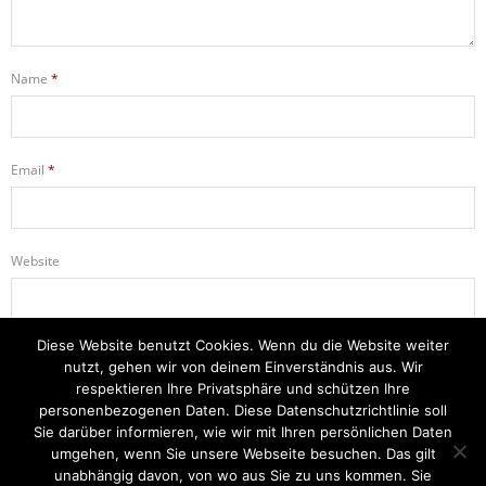
Name
*
Email
*
Website
Diese Website benutzt Cookies. Wenn du die Website weiter
Name, E-Mail-Adresse und Website in diesem Browser für meinen
nutzt, gehen wir von deinem Einverständnis aus. Wir
nächsten Kommentar speichern.
respektieren Ihre Privatsphäre und schützen Ihre
personenbezogenen Daten. Diese Datenschutzrichtlinie soll
Sie darüber informieren, wie wir mit Ihren persönlichen Daten
umgehen, wenn Sie unsere Webseite besuchen. Das gilt
unabhängig davon, von wo aus Sie zu uns kommen. Sie