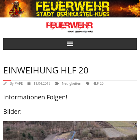
Skip
to
content
EINWEIHUNG HLF 20
By
PAFE
11.04.2018
Neuigkeiten
HLF 20
Informationen Folgen!
Bilder: