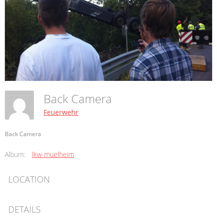
Back Camera
Feuerwehr
Back Camera
Album:
lkw-muelheim
LOCATION
DETAILS