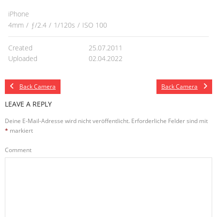
iPhone
4mm
/
ƒ/2.4
/
1/120s
/
ISO 100
Created
25.07.2011
Uploaded
02.04.2022
Back Camera
Back Camera
LEAVE A REPLY
Deine E-Mail-Adresse wird nicht veröffentlicht.
Erforderliche Felder sind mit
*
markiert
Comment