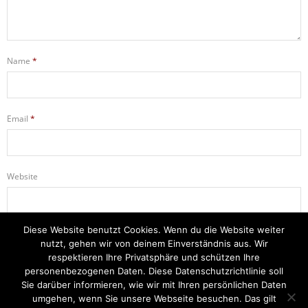
Name
*
Email
*
Website
Diese Website benutzt Cookies. Wenn du die Website weiter
Name, E-Mail-Adresse und Website in diesem Browser für meinen
nutzt, gehen wir von deinem Einverständnis aus. Wir
nächsten Kommentar speichern.
respektieren Ihre Privatsphäre und schützen Ihre
personenbezogenen Daten. Diese Datenschutzrichtlinie soll
Sie darüber informieren, wie wir mit Ihren persönlichen Daten
umgehen, wenn Sie unsere Webseite besuchen. Das gilt