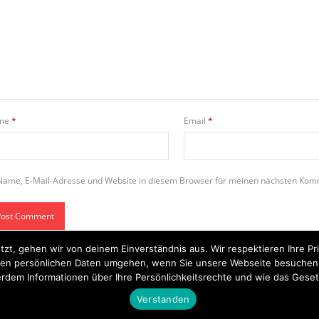
me
*
Email
*
Name, E-Mail-Adresse und Website in diesem Browser für meinen nächsten Kom
tzt, gehen wir von deinem Einverständnis aus. Wir respektieren Ihre 
t Ihren persönlichen Daten umgehen, wenn Sie unsere Webseite besuche
rdem Informationen über Ihre Persönlichkeitsrechte und wie das Geset
Startseite
Einsätze
Mitglied werden
Über uns
Bilder
Kontakt
Verstanden
Theme by
Think Up Themes Ltd
. Powered by
WordPress
.