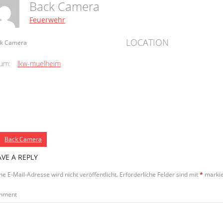
Back Camera
Feuerwehr
LOCATION
k Camera
um:
lkw-muelheim
Back Camera
AVE A REPLY
ne E-Mail-Adresse wird nicht veröffentlicht.
Erforderliche Felder sind mit
*
markie
mment