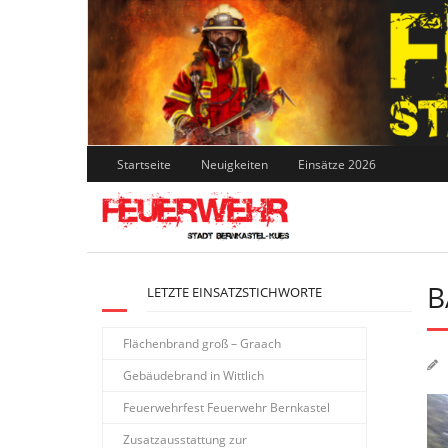
Skip
to
content
Startseite
Neuigkeiten
Einsätze 2026
B
LETZTE EINSATZSTICHWORTE
Flächenbrand groß – Graach
Gebäudebrand in Wittlich
Feuerwehrfest Feuerwehr Bernkastel
Zusatzausstattung zur