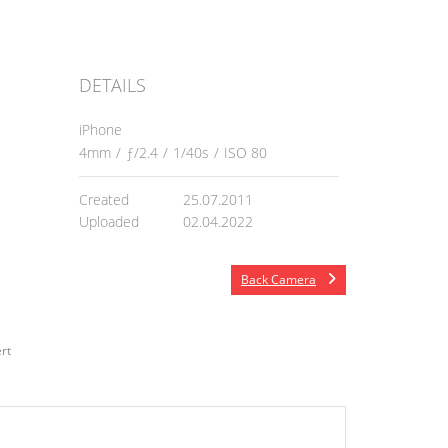
DETAILS
iPhone
4mm
/
ƒ/2.4
/
1/40s
/
ISO 80
Created
25.07.2011
Uploaded
02.04.2022
Back Camera
rt