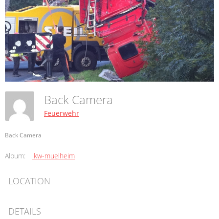
Back Camera
Feuerwehr
Back Camera
Album:
lkw-muelheim
LOCATION
DETAILS