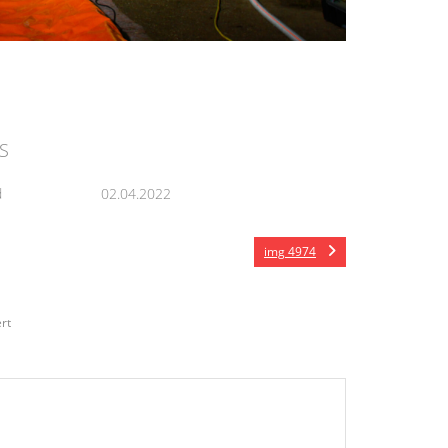
S
d
02.04.2022
img 4974
rt