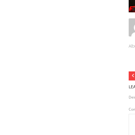
Alb
LE
Dei
Co