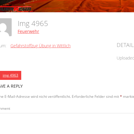
Img 4965
Feuerwehr
DETAIL
um:
Gefahrstoffzug Übung in Wittlich
Uploade
img 4963
AVE A REPLY
ne E-Mail-Adresse wird nicht veröffentlicht.
Erforderliche Felder sind mit
*
markie
mment