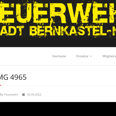
Startseite
Einsätze
Mitglied
MG 4965
By
Feuerwehr
02.04.2022