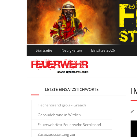
Skip
to
content
Startseite
Neuigkeiten
Einsätze 2026
I
LETZTE EINSATZSTICHWORTE
Flächenbrand groß – Graach
Gebäudebrand in Wittlich
Feuerwehrfest Feuerwehr Bernkastel
Zusatzausstattung zur