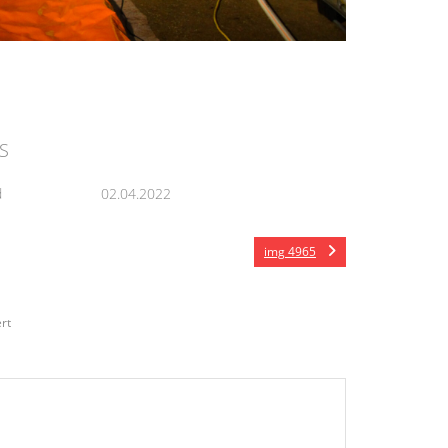
S
d
02.04.2022
img 4965
rt