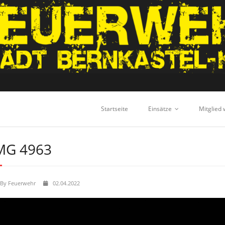
Startseite
Einsätze
Mitglied
MG 4963
By
Feuerwehr
02.04.2022