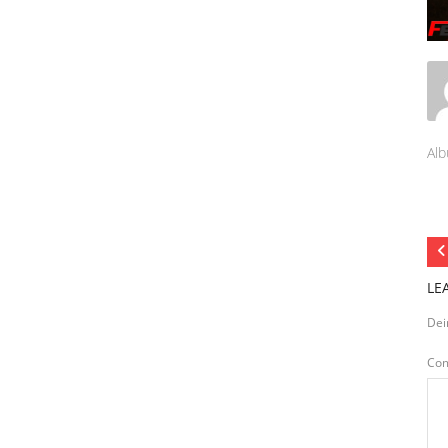
Alb
LE
Dei
Co