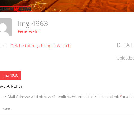
Img 4963
Feuerwehr
DETAIL
um:
Gefahrstoffzug Übung in Wittlich
Uploade
img 4936
AVE A REPLY
ne E-Mail-Adresse wird nicht veröffentlicht.
Erforderliche Felder sind mit
*
markie
mment