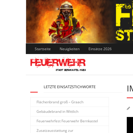
Skip
to
content
Startseite
Neuigkeiten
Einsätze 2026
I
LETZTE EINSATZSTICHWORTE
Flächenbrand groß – Graach
Gebäudebrand in Wittlich
Feuerwehrfest Feuerwehr Bernkastel
Zusatzausstattung zur